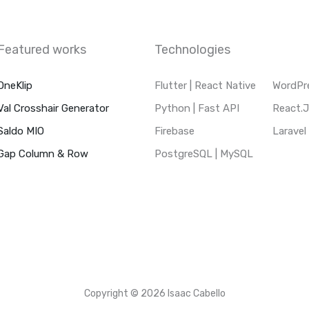
Featured works
Technologies
OneKlip
Flutter | React Native
WordPr
Val Crosshair Generator
Python | Fast API
React.
Saldo MIO
Firebase
Laravel
Gap Column & Row
PostgreSQL | MySQL
Copyright © 2026 Isaac Cabello