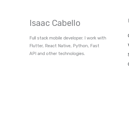
p
e
a
m
Isaac Cabello
Full stack mobile developer. I work with
Flutter, React Native, Python, Fast
API and other technologies.
F
I
T
Y
a
n
w
o
c
s
i
u
e
t
t
t
b
a
t
u
o
g
e
b
o
r
r
e
k
a
m